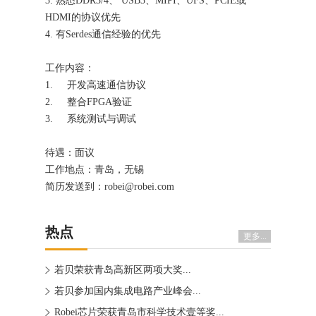
3. 熟悉DDR3/4、 USB3、MIPI、UFS、PCIE或
HDMI的协议优先
4. 有Serdes通信经验的优先
工作内容：
1. 开发高速通信协议
2. 整合FPGA验证
3. 系统测试与调试
待遇：面议
工作地点：青岛，无锡
简历发送到：robei@robei.com
热点
更多...
若贝荣获青岛高新区两项大奖...
若贝参加国内集成电路产业峰会...
Robei芯片荣获青岛市科学技术壹等奖...